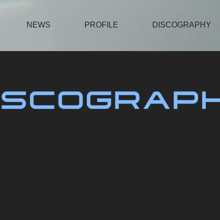
NEWS
PROFILE
DISCOGRAPHY
Moontalk
カン・ミンヒョク（from CNBLUE）