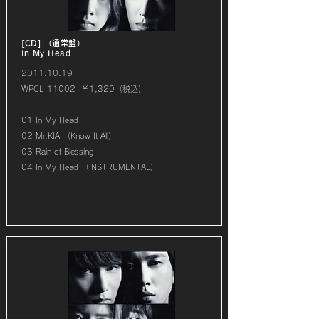
[CD] （通常盤）
In My Head
2011.10.19
WPCL-11002 ￥1,320（税込）
01 In My Head
02 Mr.KIA （Know It All）
03 Rain of Blessing
04 In My Head （INSTRUMENTAL）