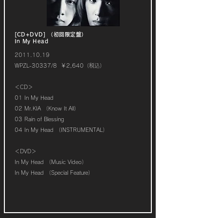
[CD+DVD]
（初回限定盤）
In My Head
2011.10.19
WPZL-30337/8 ￥2,640（税込）
＜CD＞
01 In My Head
02 Mr.KIA （Know It All）
03 Rain of Blessing
04 In My Head （INSTRUMENTAL）
​＜DVD＞
In My Head （Music Video）
In My Head （Special Feature）