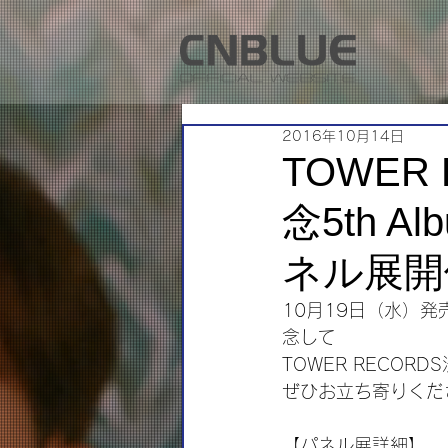
2016年10月14日
TOWER
念5th A
ネル展開
10月19日（水）発売
念して
TOWER RECO
ぜひお立ち寄りくだ
【パネル展詳細】