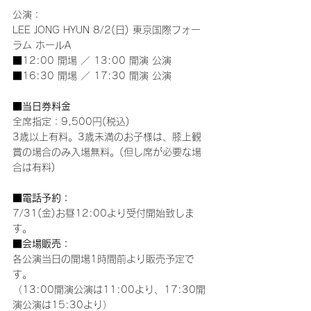
公演：
LEE JONG HYUN 8/2(日) 東京国際フォー
ラム ホールA
■12:00 開場 ／ 13:00 開演 公演
■16:30 開場 ／ 17:30 開演 公演
■当日券料金
全席指定：9,500円(税込)
3歳以上有料。3歳未満のお子様は、膝上観
賞の場合のみ入場無料。(但し席が必要な場
合は有料)
■電話予約：
7/31(金)お昼12:00より受付開始致しま
す。
■会場販売：
各公演当日の開場1時間前より販売予定で
す。
（13:00開演公演は11:00より、17:30開
演公演は15:30より）