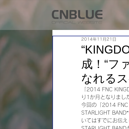
2014年11月21日
“KINGD
成！“フ
なれるス
「2014 FNC KI
り1か月となりまし
今回の「2014 FNC 
STARLIGHT 
いてはすでにお伝え
STARLIGHT B