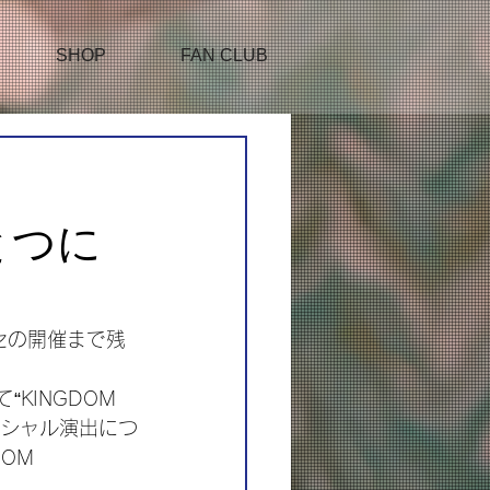
SHOP
FAN CLUB
とつに
メッセの開催まで残
て“KINGDOM 
スペシャル演出につ
OM 