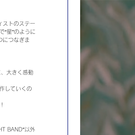
ーティストのステー
“星”のように
とつにつなぎま
に、大きく感動
作していくの
！
T BAND”以外