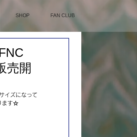
SHOP
FAN CLUB
がFNC
約販売開
用サイズになって
なります☆