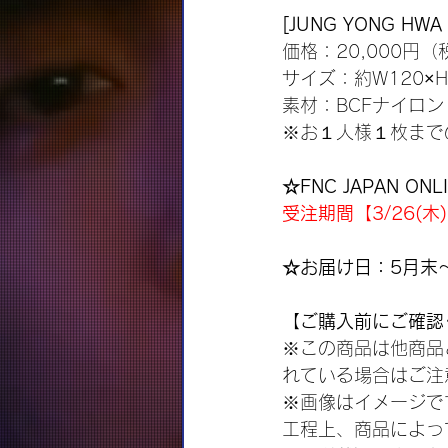
[JUNG YONG HWA L
価格：20,000円（
サイズ：約W120×H
素材：BCFナイロン (m
※お１人様１枚まで
☆FNC JAPAN O
受注期間【3/26(木)1
☆お届け日：5月末
【ご購入前にご確認
※この商品は他商品
れている場合はご注
※画像はイメージで
工程上、商品によっ