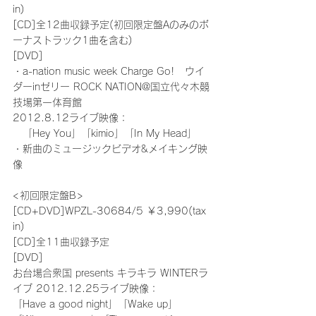
in)
[CD]全12曲収録予定(初回限定盤Aのみのボ
ーナストラック1曲を含む)
[DVD]
・a-nation music week Charge Go!　ウイ
ダーinゼリー ROCK NATION@国立代々木競
技場第一体育館
2012.8.12ライブ映像：
　「Hey You」「kimio」「In My Head」
・新曲のミュージックビデオ&メイキング映
像
<初回限定盤B>
[CD+DVD]WPZL-30684/5 ￥3,990(tax 
in)
[CD]全11曲収録予定
[DVD]
お台場合衆国 presents キラキラ WINTERラ
イブ 2012.12.25ライブ映像：
「Have a good night」「Wake up」