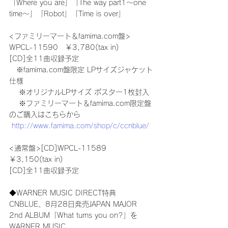
「Where you are」「The way part1～one
time～」「Robot」「Time is over」
<ファミリーマート＆famima.com盤>
WPCL-11590　￥3,780(tax in)
[CD]全11曲収録予定
　※famima.com盤限定 LPサイズジャケット
仕様
　 ※オリジナルLPサイズ ポスター1枚封入
　 ※ファミリーマート＆famima.com限定盤
のご購入はこちらから
http://www.famima.com/shop/c/ccnblue/
<通常盤>[CD]WPCL-11589 
￥3,150(tax in)
[CD]全11曲収録予定
◆WARNER MUSIC DIRECT特典
CNBLUE、8月28日発売JAPAN MAJOR 
2nd ALBUM「What turns you on?」を
WARNER MUSIC