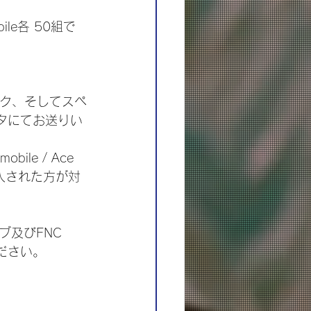
bile各 50組で
トーク、そしてスペ
タにてお送りい
bile / Ace 
ご購入された方が対
及びFNC 
ください。