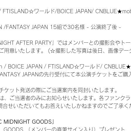
an / FTISLAND☆ワールド/BOICE JAPAN/ CNBLUE★mo
APAN /FANTASY JAPAN 15組で30名様 - 公演終了後 -
MIDNIGHT AFTER PARTY」ではメンバーとの撮影会や
ご用意いたします。 (☆撮影した写真は後日、画像デー
an / BOICE JAPAN / FTISLAND☆ワールド/ CNBLUE★mo
AN / FANTASY JAPANの先行受付にて本公演チケットを
チケット発送の際にご当選案内を同封いたします。
は、ご当選者のみにお知らせいたします。各ファンクラブ
Nにお問合せいただいてもお答えいたしかねますのでご了承
 MIDNIGHT GOODS」
IAL GOODS （メンバーの直筆サイン入り）プレゼント