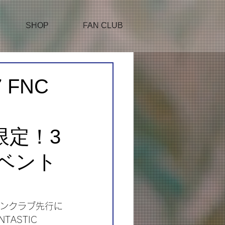
SHOP
FAN CLUB
 FNC
限定！3
ベント
、各ファンクラブ先行に
STIC 