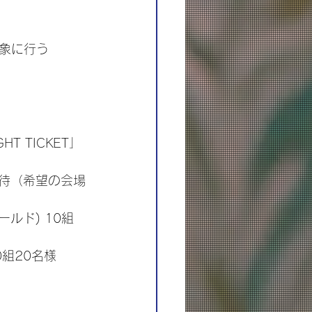
象に行う
HT TICKET」
ご招待（希望の会場
ワールド) 10組
10組20名様