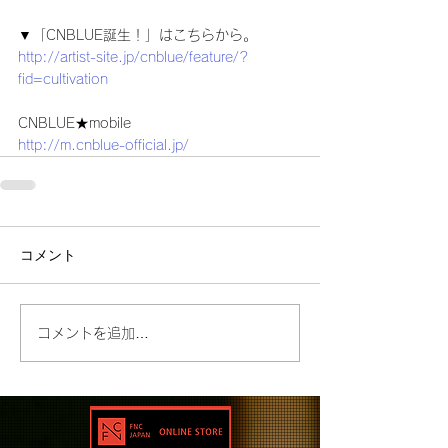
▼「CNBLUE誕生！」はこちらから。
http://artist-site.jp/cnblue/feature/?
fid=cultivation
CNBLUE★mobile
http://m.cnblue-official.jp/
コメント
コメントを追加…