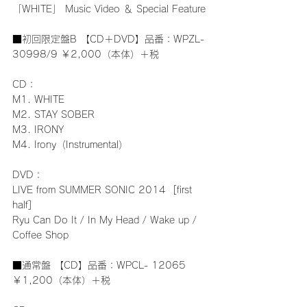
「WHITE」 Music Video ＆ Special Feature
■初回限定盤B 【CD＋DVD】品番：WPZL-
30998/9 ￥2,000（本体）＋税
CD：
M1. WHITE
M2. STAY SOBER
M3. IRONY
M4. Irony（Instrumental）
DVD：
LIVE from SUMMER SONIC 2014  [first 
half]
Ryu Can Do It / In My Head / Wake up / 
Coffee Shop
■通常盤 【CD】品番：WPCL- 12065 
￥1,200（本体）＋税