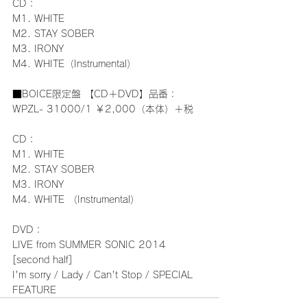
CD：
M1. WHITE
M2. STAY SOBER
M3. IRONY
M4. WHITE（Instrumental）
■BOICE限定盤 【CD＋DVD】品番：
WPZL- 31000/1 ￥2,000（本体）＋税
CD：
M1. WHITE
M2. STAY SOBER
M3. IRONY
M4. WHITE （Instrumental）
DVD：
LIVE from SUMMER SONIC 2014  
[second half]
I'm sorry / Lady / Can't Stop / SPECIAL 
FEATURE