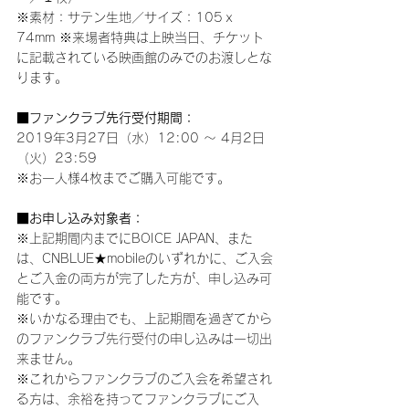
※素材：サテン生地／サイズ：105ｘ
74mm ※来場者特典は上映当日、チケット
に記載されている映画館のみでのお渡しとな
ります。
■ファンクラブ先行受付期間：
2019年3月27日（水）12:00 ～ 4月2日
（火）23:59
※お一人様4枚までご購入可能です。  
■お申し込み対象者：
※上記期間内までにBOICE JAPAN、また
は、CNBLUE★mobileのいずれかに、ご入会
とご入金の両方が完了した方が、申し込み可
能です。
※いかなる理由でも、上記期間を過ぎてから
のファンクラブ先行受付の申し込みは一切出
来ません。
※これからファンクラブのご入会を希望され
る方は、余裕を持ってファンクラブにご入