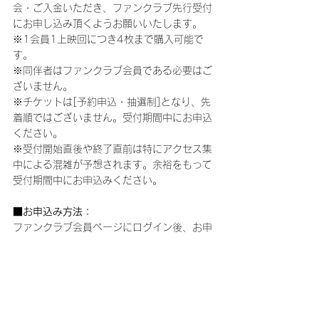
会・ご入金いただき、ファンクラブ先行受付
にお申し込み頂くようお願いいたします。
※1会員1上映回につき4枚まで購入可能で
す。
※同伴者はファンクラブ会員である必要はご
ざいません。
※チケットは[予約申込・抽選制]となり、先
着順ではございません。受付期間中にお申込
ください。
※受付開始直後や終了直前は特にアクセス集
中による混雑が予想されます。余裕をもって
受付期間中にお申込みください。
■お申込み方法：
ファンクラブ会員ページにログイン後、お申
込みください。
◎BOICE JAPAN：
https://boice.fc.avex.jp/
◎CNBLUE★mobile：
http://m.cnblue-
official.jp/