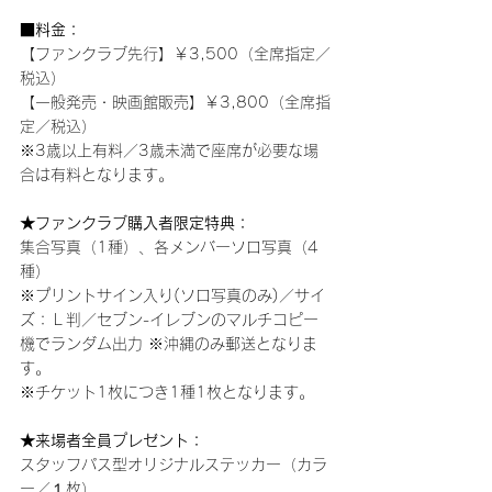
■料金：
【ファンクラブ先行】￥3,500（全席指定／
税込）
【一般発売・映画館販売】￥3,800（全席指
定／税込）
※3歳以上有料／3歳未満で座席が必要な場
合は有料となります。
★ファンクラブ購入者限定特典：
集合写真（1種）、各メンバーソロ写真（4
種）
※プリントサイン入り(ソロ写真のみ)／サイ
ズ：Ｌ判／セブン-イレブンのマルチコピー
機でランダム出力 ※沖縄のみ郵送となりま
す。
※チケット1枚につき1種1枚となります。  
★来場者全員プレゼント：
スタッフパス型オリジナルステッカー（カラ
ー／１枚）