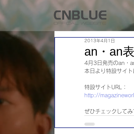
2013年4月1日
an・a
4月3日発売のan・
本日より特設サイト
特設サイトURL：
http://magazineworl
ぜひチェックしてみ