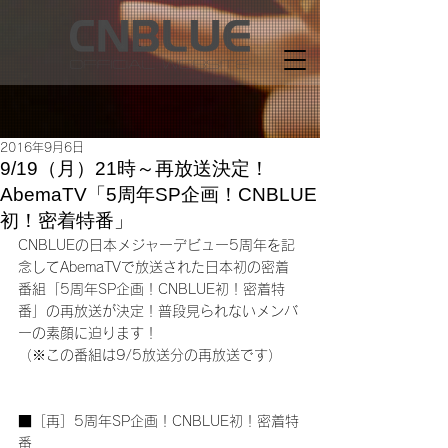
2016年9月6日
9/19（月）21時～再放送決定！
AbemaTV「5周年SP企画！CNBLUE
初！密着特番」
CNBLUEの日本メジャーデビュー5周年を記
念してAbemaTVで放送された日本初の密着
番組「5周年SP企画！CNBLUE初！密着特
番」の再放送が決定！普段見られないメンバ
ーの素顔に迫ります！ 
（※この番組は9/5放送分の再放送です）
■［再］5周年SP企画！CNBLUE初！密着特
番