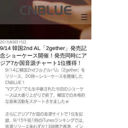
2015年9月15日
9/14 韓国2nd AL「2gether」発売記
念ショーケース開催！発売同時にア
ジア7か国音源チャート1位獲得！
9/14に韓国2ndフルアルバム「2gether」を
リリース、20時～ショーケースを開催した
CNBLUE！
"Vアプリ"でも生中継された今回のショーケ
ースは大盛り上がりで終了、韓国での本格的
な音楽活動をスタートさせました☆
さらにアジア7か国の音源サイトで1位を記
録、9/15午前1時のiTunesランキングでは、
音源リリース後わずか13時間で香港、イン