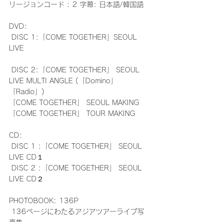
リージョンコード : 2 字幕: 日本語/韓国語
DVD:
 DISC 1:「COME TOGETHER」SEOUL 
LIVE
 DISC 2:「COME TOGETHER」 SEOUL 
LIVE MULTI ANGLE (「Domino」
「Radio」)
「COME TOGETHER」 SEOUL MAKING
「COME TOGETHER」 TOUR MAKING
CD:
 DISC 1 :「COME TOGETHER」 SEOUL 
LIVE CD１
 DISC 2 :「COME TOGETHER」 SEOUL 
LIVE CD２
PHOTOBOOK: 136P
 136ページにわたるアジアツアーライブ写