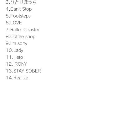
3.ひとりぼっち
4.Can’t Stop
5.Footsteps
6.LOVE
7.Roller Coaster
8.Coffee shop
9.I’m sorry
10.Lady
11.Hero
12.IRONY
13.STAY SOBER
14.Realize
15.Holiday
16.Catch Me
17.Cinderella
18.Radio
Encore
19.Try again, Smile again
20.愛光
21.Hold My Hand