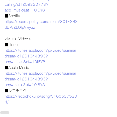
calling/id1259320773?
app=music&at=10l6Y8
■Spotify
https://open.spotify.com/album/30TFGRX
dJJPvZLQIpVwySz
<Music Video>
■iTunes
https://itunes.apple.com/jp/video/summer-
dream/id1261044396?
app=itunes&at=10l6Y8
■Apple Music
https://itunes.apple.com/jp/video/summer-
dream/id1261044396?
app=music&at=10l6Y8
■レコチョク
https://recochoku.jp/song/S100537530
4/