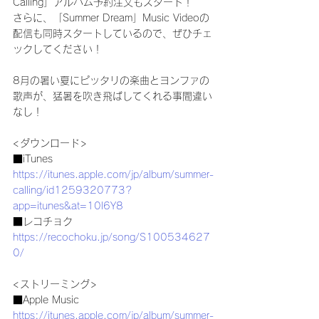
Calling」アルバム予約注文もスタート！
さらに、「Summer Dream」Music Videoの
配信も同時スタートしているので、ぜひチェ
ックしてください！
8月の暑い夏にピッタリの楽曲とヨンファの
歌声が、猛暑を吹き飛ばしてくれる事間違い
なし！
<ダウンロード>
■iTunes
https://itunes.apple.com/jp/album/summer-
calling/id1259320773?
app=itunes&at=10l6Y8
■レコチョク
https://recochoku.jp/song/S100534627
0/
<ストリーミング>
■Apple Music
https://itunes.apple.com/jp/album/summer-