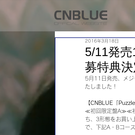
2016年3月18日
5/11発売
募特典決
5月11日発売、メジ
たしました！
【CNBLUE「Puz
≪初回限定盤A≫≪初
ち、3形態をお買い
で、下記A・Bコー