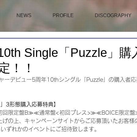
NEWS
PROFILE
DISCOGRAPHY
10th Single「Puzzle
定！！
ャーデビュー5周年10thシングル「Puzzle」の購入者
zle」3形態購入応募特典】
回限定盤B≫≪通常盤<初回プレス>≫≪BOICE限定盤
上げの上、キャンペーンサイトからご応募頂いたお客様
スいずれかのイベントにご招待致します。