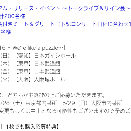
アム・リリース・イベント ～トークライブ＆サイン会～
計200名様
会付きミート＆グリート（下記コンサート日程に合わせ
0名様
6 ～We’re like a puzzle～」
日（日）【愛知】日本ガイシホール
日（木）【東京】日本武道館
日（金）【東京】日本武道館
日（火）【大阪】大阪城ホール
コース、どちらかお選びの上ご応募いただきます。
/28（土）東京都内某所　5/29（日）大阪市内某所
変更もしくは中止となる可能性もございますので予めご
zle」1枚でも購入応募特典】