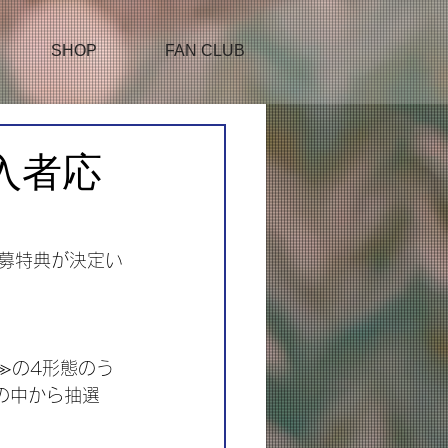
SHOP
FAN CLUB
」購入者応
応募特典が決定い
≫の4形態のう
の中から抽選