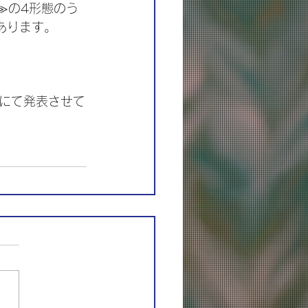
≫の4形態のう
あります。
トにて発表させて