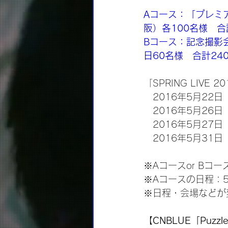
Aコース：「プレミ
阪）各100名様　合
Bコース：記念撮影
日60名様　合計24
「SPRING LIVE 201
　2016年5月22
　2016年5月26
　2016年5月27
　2016年5月31
※Aコースor B
※Aコースの日程：5
※日程・会場などが
【CNBLUE「Puz