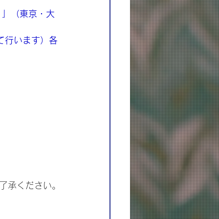
 」（東京・大
て行います）各
了承ください。