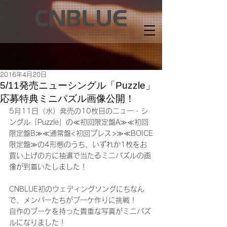
2016年4月20日
5/11発売ニューシングル「Puzzle」
応募特典ミニパズル画像公開！
5月11日（水）発売の10枚目のニュー・シ
ングル「Puzzle」の≪初回限定盤A≫≪初回
限定盤B≫≪通常盤<初回プレス>≫≪BOICE
限定盤≫の4形態のうち、いずれか1枚をお
買い上げの方に抽選で当たるミニパズルの画
像が到着いたしました！
CNBLUE初のウェディングソングにちなん
で、メンバーたちがブーケ作りに挑戦！
自作のブーケを持った貴重な写真がミニパズ
ルになりました！