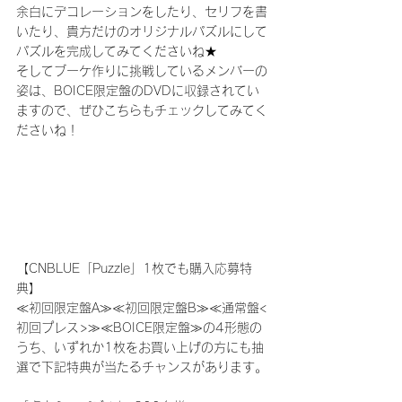
余白にデコレーションをしたり、セリフを書
いたり、貴方だけのオリジナルパズルにして
パズルを完成してみてくださいね★
そしてブーケ作りに挑戦しているメンバーの
姿は、BOICE限定盤のDVDに収録されてい
ますので、ぜひこちらもチェックしてみてく
ださいね！
【CNBLUE「Puzzle」1枚でも購入応募特
典】
≪初回限定盤A≫≪初回限定盤B≫≪通常盤<
初回プレス>≫≪BOICE限定盤≫の4形態の
うち、いずれか1枚をお買い上げの方にも抽
選で下記特典が当たるチャンスがあります。