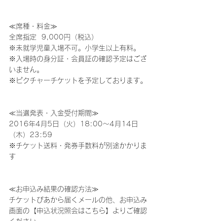
≪席種・料金≫
全席指定  9,000円（税込）
※未就学児童入場不可。小学生以上有料。
※入場時の身分証・会員証の確認予定はござ
いません。
※ピクチャーチケットを予定しております。
≪当選発表・入金受付期間≫
2016年4月5日（火）18:00～4月14日
（木）23:59
※チケット送料・発券手数料が別途かかりま
す
≪お申込み結果の確認方法≫
チケットぴあから届くメールの他、お申込み
画面の【申込状況照会はこちら】よりご確認