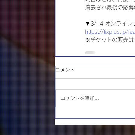
消去され最後の応募
▼3/14 オンライ
https://tixplus.jp/
※チケットの販売は
コメント
コメントを追加…