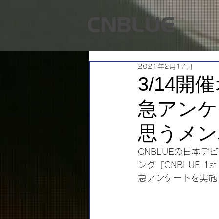
2021年2月17日
3/14
急アンケ
思うメン
CNBLUEの日本デ
ング『CNBLUE 1st 
急アンケートを実施