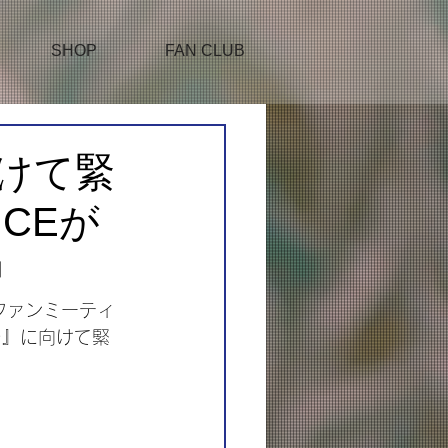
SHOP
FAN CLUB
向けて緊
CEが
中
ンファンミーティ
ain～』に向けて緊