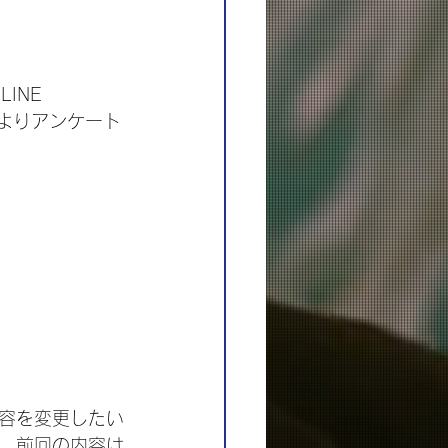
INE 
:00よりアンケート
容を変更したい
、前回の内容は