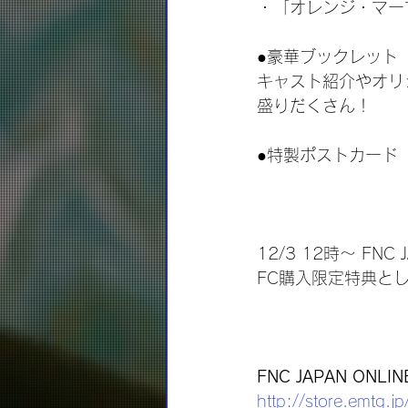
・「オレンジ・マー
●豪華ブックレット
キャスト紹介やオリ
盛りだくさん！
●特製ポストカード
12/3 12時～ FNC
FC購入限定特典と
FNC JAPAN ONLIN
http://store.emtg.jp