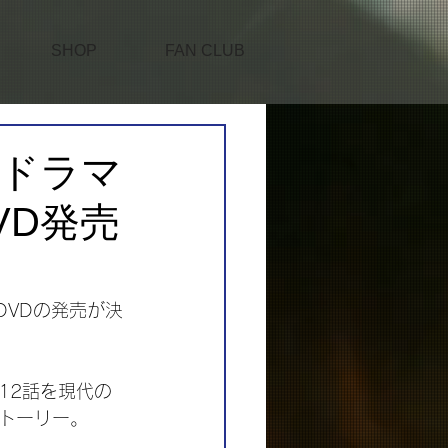
SHOP
FAN CLUB
のドラマ
VD発売
DVDの発売が決
12話を現代の
トーリー。