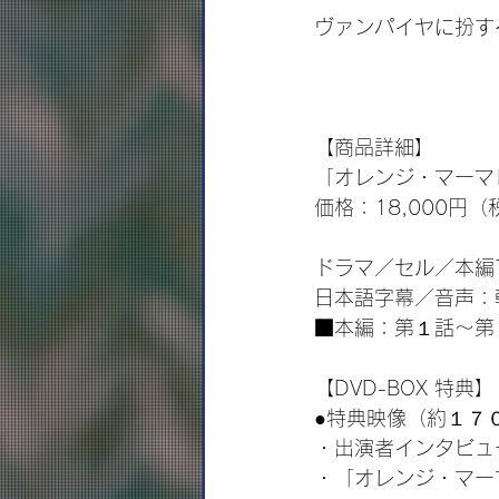
ヴァンパイヤに扮す
【商品詳細】
「オレンジ・マーマレ
価格：18,000円（
ドラマ／セル／本編7
日本語字幕／音声：
■本編：第１話～第
【DVD-BOX 特典】
●特典映像（約１７
・出演者インタビュ
・「オレンジ・マー