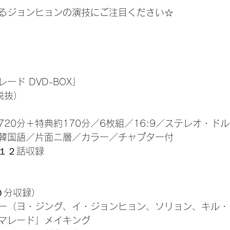
るジョンヒョンの演技にご注目ください☆
ード DVD-BOX」
税抜）
20分＋特典約170分／6枚組／16:9／ステレオ・ド
韓国語／片面ニ層／カラー／チャプター付
１２話収録
０分収録）
ー（ヨ・ジング、イ・ジョンヒョン、ソリョン、キル・
マレード」メイキング