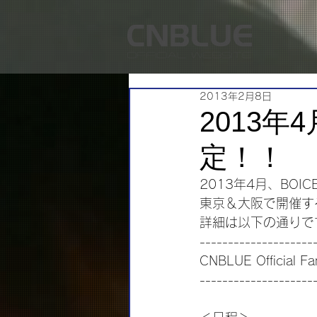
2013年2月8日
2013
定！！
2013年4月、BO
東京＆大阪で開催す
詳細は以下の通りで
--------------------
CNBLUE Official 
--------------------