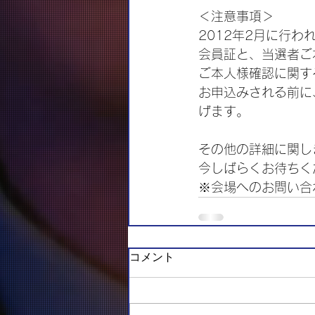
＜注意事項＞
2012年2月に行
会員証と、当選者ご
ご本人様確認に関す
お申込みされる前に
げます。
その他の詳細に関し
今しばらくお待ちく
※会場へのお問い合
コメント