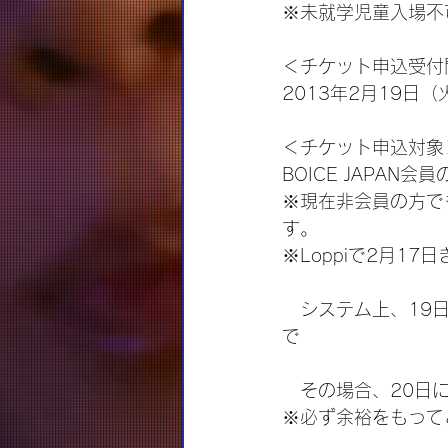
※未就学児童入場不
＜チケット申込受付
2013年2月19日
＜チケット申込対象
BOICE JAPAN会員
※現在非会員の方で
す。
※Loppiで2月1
　システム上、19
で
　その場合、20日
※必ず余裕をもって