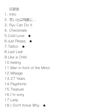
 　収録曲
1. Intro
2. 思い出は残酷に…
3. Ryu Can Do It
4. Checkmate
5.Cold Love　★
6.Just Please　★
7.Tattoo　★
8.Last Leaf
9.Like a Child
10.feeling
11.Man in front of the Mirror
12.Mileage
13.27 Years
14.Payphone
15.Treasure
16.I'm sorry
17.Lady
18.I Don’t Know Why　★