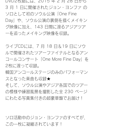
DVD2枚組には、2015 年 2 月 28 日から 
3 月 1 日に開催されたジョン・ヨンファ の
ソロとして初のソウル公演「One Fine 
Day」や、ソウル公演の裏側を描くメイキン
グ映像に加え、143 日間に渡るアジアツア
ーを追ったメイキング映像を収録。
ライブCDには、7 月 18 日＆19 日にソウ
ルで開催されたツアーファイナルとなるアン
コールコンサート「One More Fine Day」を
2枚に渡って収録。
韓国アンコールステージのみのパフォーマン
スとなった楽曲も収録★
そして、ソウル公演やアジア各国でのツアー
の模様や練習風景を撮影した全 230 ページ
にわたる写真集付きの超豪華盤でお届け！
ソロ活動中のジョン・ヨンファのすべてが、
この一枚に凝縮されています！