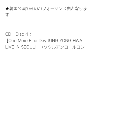
★韓国公演のみのパフォーマンス曲となりま
す
CD　Disc 4：
 [One More Fine Day JUNG YONG HWA 
LIVE IN SEOUL]  （ソウルアンコールコン
サート）ライブCD　2
　収録曲
1.愛光 + Band Introduction
2.オレのことスキでしょ。
3.Goodnight Lover
4.元気玉
5.Can’t Stop
6.星、あなた
7.ある素敵な日
8.Supersonic (Bonus track)
9.You Give Love A Bad Name (Bonus 
track)　