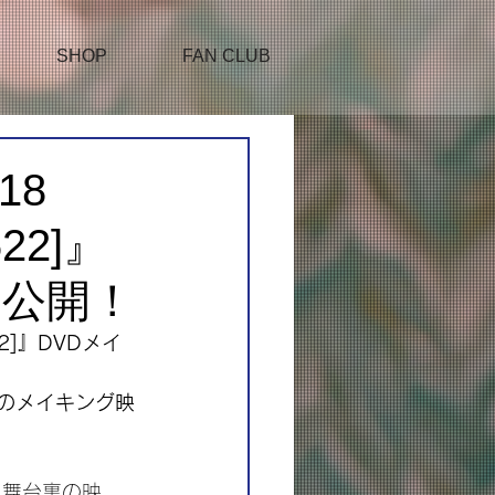
SHOP
FAN CLUB
18
622]』
ト公開！
22]』DVDメイ
DVDのメイキング映
る舞台裏の映