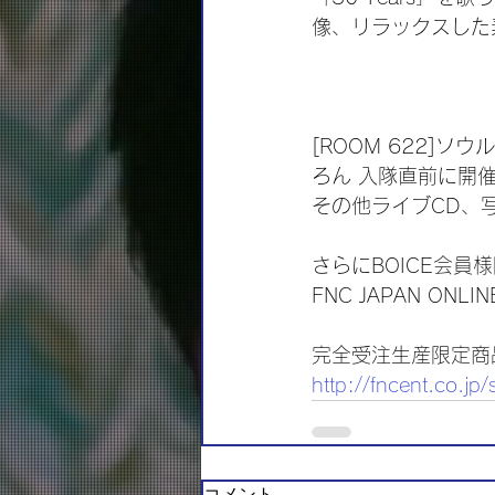
像、リラックスした
[ROOM 622]ソ
ろん 入隊直前に開催
その他ライブCD、
さらにBOICE会員
FNC JAPAN ON
完全受注生産限定商
http://fncent.co.jp/
コメント