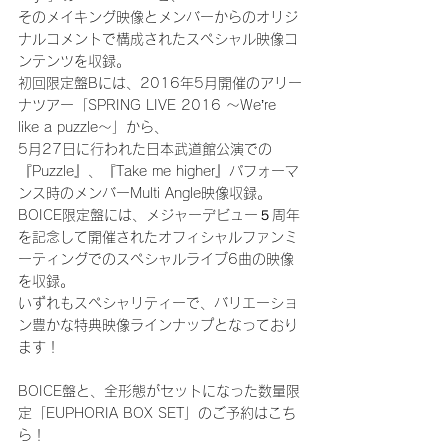
そのメイキング映像とメンバーからのオリジ
ナルコメントで構成されたスペシャル映像コ
ンテンツを収録。
初回限定盤Bには、2016年5月開催のアリー
ナツアー「SPRING LIVE 2016 ～We’re 
like a puzzle～」から、
5月27日に行われた日本武道館公演での
『Puzzle』、『Take me higher』パフォーマ
ンス時のメンバーMulti Angle映像収録。
BOICE限定盤には、メジャーデビュー５周年
を記念して開催されたオフィシャルファンミ
ーティングでのスペシャルライブ6曲の映像
を収録。
いずれもスペシャリティーで、バリエーショ
ン豊かな特典映像ラインナップとなっており
ます！
BOICE盤と、全形態がセットになった数量限
定「EUPHORIA BOX SET」のご予約はこち
ら！