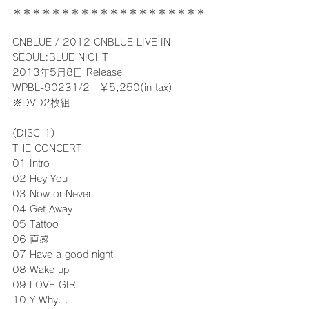
＊＊＊＊＊＊＊＊＊＊＊＊＊＊＊＊＊＊＊＊
CNBLUE / 2012 CNBLUE LIVE IN 
SEOUL:BLUE NIGHT
2013年5月8日 Release
WPBL-90231/2　￥5,250(in tax)
※DVD2枚組
(DISC-1)
THE CONCERT
01.Intro
02.Hey You
03.Now or Never
04.Get Away
05.Tattoo
06.直感
07.Have a good night
08.Wake up
09.LOVE GIRL
10.Y,Why...