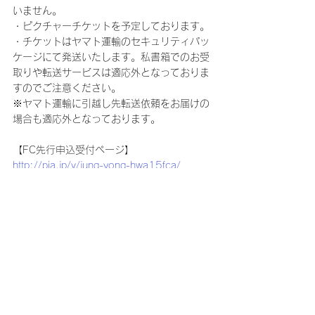
いません。
・ピクチャーチケットを予定しております。
・チケットはヤマト運輸のセキュリティパッ
ケージにて発送いたします。私書箱でのお受
取りや転送サービスは適応外となっておりま
すのでご注意ください。
※ヤマト運輸に引越し先転送依頼をお届けの
場合も適応外となっております。
【FC先行申込受付ページ】
http://pia.jp/v/jung-yong-hwa15fca/
※申込受付URLは、チケット申込受付開始(2
月6日18時) 以降にアクセスしてください。
詳しくは、ファンクラブサイトよりご確認く
ださい。
■CNBLUE オフィシャルファンクラブ
「BOICE JAPAN」
https://fc.avex.jp/boice