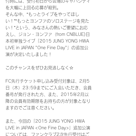
付時には、受付初日から会場のキャパシティ
を大幅に上回る応募が殺到。
そんな中、“もっとライブをやってほし
い！”“もっとヨンファのソロステージを見た
い！”という、みなさんの熱いご要望にお応
えし、ジョン・ヨンファ（from CNBLUE)日
本初単独ライブ「2015 JUNG YONG HWA 
LIVE in JAPAN "One Fine Day"」の追加公
演が決定いたしました！
このチャンスをぜひお見逃しなく☆
FC先行チケット申し込み受付対象は、2月5
日（木）23:59までにご入会いただき、会員
番号が発行された方、また、2015年2月以
降の会員有効期限をお持ちの方が対象となり
ますのでご注意ください。
また、今回の「2015 JUNG YONG HWA 
LIVE in JAPAN <One Fine Day>」追加公演
については、ファンクラブ2次先行受付はご