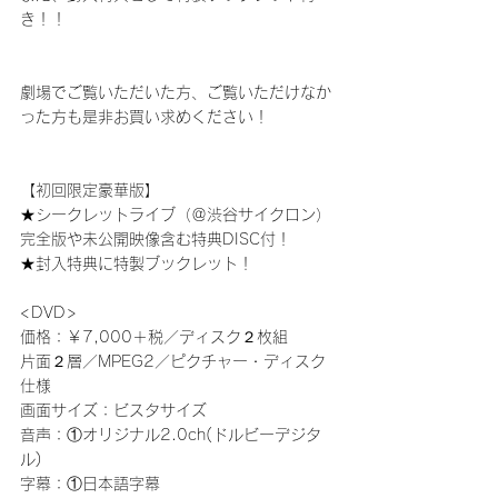
き！！
劇場でご覧いただいた方、ご覧いただけなか
った方も是非お買い求めください！
【初回限定豪華版】
★シークレットライブ（＠渋谷サイクロン）
完全版や未公開映像含む特典DISC付！
★封入特典に特製ブックレット！
<DVD>
価格：￥7,000＋税／ディスク２枚組
片面２層／MPEG2／ピクチャー・ディスク
仕様
画面サイズ：ビスタサイズ
音声：①オリジナル2.0ch(ドルビーデジタ
ル)
字幕：①日本語字幕