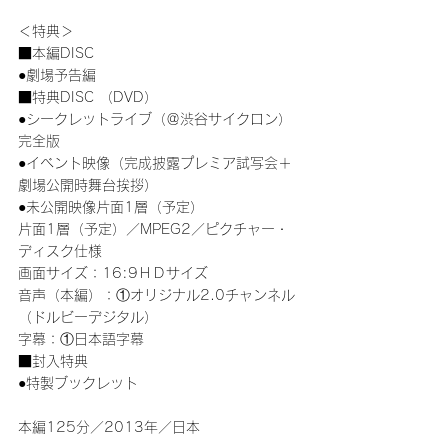
＜特典＞
■本編DISC
●劇場予告編
■特典DISC （DVD）
●シークレットライブ（＠渋谷サイクロン）
完全版
●イベント映像（完成披露プレミア試写会＋
劇場公開時舞台挨拶）
●未公開映像片面1層（予定）
片面1層（予定）／MPEG2／ピクチャー・
ディスク仕様
画面サイズ：16:9ＨＤサイズ
音声（本編）：①オリジナル2.0チャンネル
（ドルビーデジタル）
字幕：①日本語字幕
■封入特典
●特製ブックレット
本編125分／2013年／日本