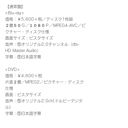
【通常盤】
<Blu-ray>
価格：￥5,600＋税／ディスク1枚組
２層５０Ｇ／１０８０Ｐ／MPEG4-AVC／ピ
クチャー・ディスク仕様
画面サイズ：ビスタサイズ
音声：①オリジナル2.0チャンネル（dts-
HD Master Audio）
字幕：①日本語字幕
<DVD>
価格：￥4,600＋税
片面２層／MPEG2／ピクチャー・ディスク
仕様
画面：ビスタサイズ
音声：①オリジナル2.0ch(ドルビーデジタ
ル)
字幕：①日本語字幕