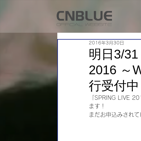
2016年3月30日
明日3/31
2016 ～W
行受付中
「SPRING LIVE 2
ます！
まだお申込みされて