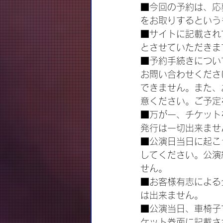
■今回の予約は、応
をお取りするという
■サイトに記載され
とさせていただきま
■予約手続きについ
お問い合わせくださ
できません。また、
意ください。ご予定
■万が一、チケット
発行は一切出来ませ
■公演日当日に起こ
してください。公演
せん。
■お客様有志による
は出来ません。
■公演当日、車椅子
ケット券面に記載さ