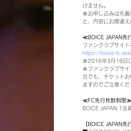
けません。
※お申し込みは先着
と、内容にお間違え
≪BOICE JAPA
ファンクラブサイト
https://boice.fc.ave
※2016年3月16
※ファンクラブサイ
合でも、チケットお申
ますのでご注意くだ
≪FC先行枚数制限
BOICE JAPAN
【BOICE JAPA