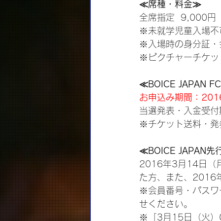
≪席種・料金≫
全席指定  9,000
※未就学児童入場不
※入場時の身分証・
※ピクチャーチケッ
≪BOICE JAPAN
お申込み期間：2016
当選発表・入金受付期
※チケット送料・発
≪BOICE JAPA
2016年3月14日
た方、また、201
※会員番号・パスワ
せください。
※「3月15日（火