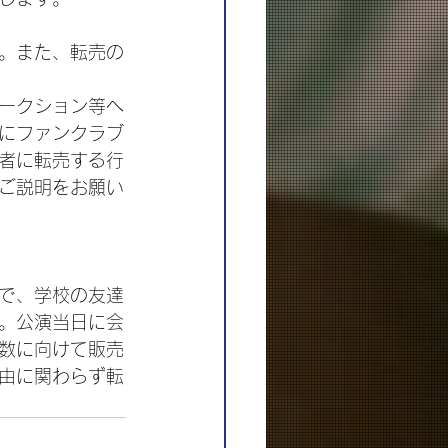
。また、転売の
ークション等へ
にファンクラブ
者に転売する行
ご説明をお願い
で、学校の友達
。公演当日に会
数に向けて販売
由に関わらず転