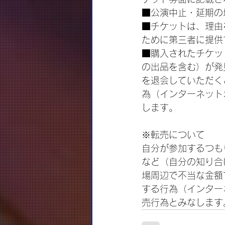
■公演中止・延期の
■チケットは、理由
ために第三者に提供
■購入されたチケッ
の出品を含む）が発
を退会していただく
為（インターネット
します。
※転売について
自分が参加するつも
など（自分の知り合
場周辺で不当な金額
する行為（インター
売行為とみなします