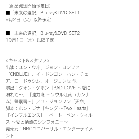
【商品発送開始予定日】
■「未来の選択」Blu-ray&DVD SET1
9月2日（火）以降予定
■「未来の選択」Blu-ray&DVD SET2
10月1日（水）以降予定
------------
<キャスト&スタッフ>
出演：ユン・ウネ、ジョン・ヨンファ
（CNBLUE）、イ・ドンゴン、ハン・チェ
ア、コ・ドゥシム、オ・ジョンセ 他
演出：クォン・ゲホン「BAD LOVE ～愛に
溺れて～」「強力班 ～ソウル江南（カンナ
ム）警察署～」／ユ・ジョンソン「天命」
脚本：ホン・ジナ「キング ～Two Hearts」
『インフルエンス』「ベートーベン・ウィル
ス ～愛と情熱のシンフォニー～」
発売元：NBCユニバーサル・エンターテイメ
ント