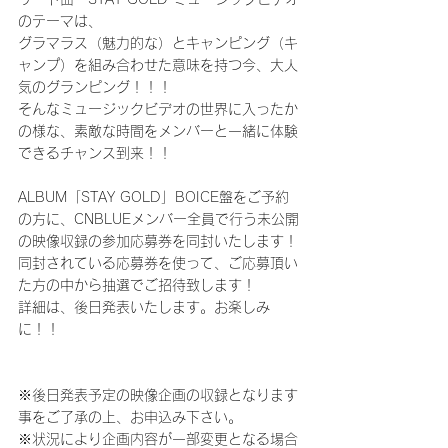
のテーマは、
グラマラス（魅力的な）とキャンピング（キ
ャンプ）を組み合わせた意味を持つ今、大人
気のグランピング！！！
そんなミュージックビデオの世界に入ったか
の様な、素敵な時間をメンバーと一緒に体験
できるチャンス到来！！
ALBUM「STAY GOLD」BOICE盤をご予約
の方に、CNBLUEメンバー全員で行う未公開
の映像収録の参加応募券を同封いたします！
同封されている応募券を使って、ご応募頂い
た方の中から抽選でご招待致します！
詳細は、後日発表いたします。お楽しみ
に！！
※後日発表予定の映像企画の収録となります
事をご了承の上、お申込み下さい。
※状況により企画内容が一部変更となる場合