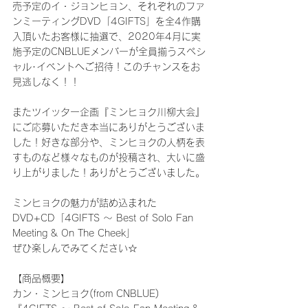
売予定のイ・ジョンヒョン、それぞれのファ
ンミーティングDVD「4GIFTS」を全4作購
入頂いたお客様に抽選で、2020年4月に実
施予定のCNBLUEメンバーが全員揃うスペシ
ャル･イベントへご招待！このチャンスをお
見逃しなく！！
またツイッター企画『ミンヒョク川柳大会』
にご応募いただき本当にありがとうございま
した！好きな部分や、ミンヒョクの人柄を表
すものなど様々なものが投稿され、大いに盛
り上がりました！ありがとうございました。
ミンヒョクの魅力が詰め込まれた
DVD+CD「4GIFTS ～ Best of Solo Fan 
Meeting & On The Cheek」
ぜひ楽しんでみてください☆
【商品概要】
カン・ミンヒョク(from CNBLUE)