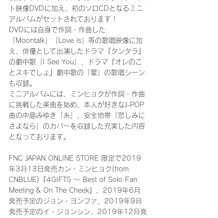
ト映像DVDに加え、初のソロCDとなるミニ
アルバムがセットされております！
DVDには自身で作詞・作曲した
「Moontalk」「Love is」等の歌唱映像に加
え、俳優として出演したドラマ『タンタラ』
の劇中歌「I See You」、ドラマ『オレのこ
とスキでしょ』劇中歌の「星」の歌唱シーン
も収録。
ミニアルバムには、ミンヒョクが作詞・作曲
に挑戦した楽曲を始め、本人が好きなJ-POP
曲の中島みゆき「糸」、安全地帯「悲しみに
さよなら」のカバーを収録した充実した内容
となっております。
FNC JAPAN ONLINE STORE 限定で2019
年3月13日発売カン・ミンヒョク(from 
CNBLUE)『4GIFTS ～ Best of Solo Fan 
Meeting & On The Cheek』、2019年6月
発売予定のジョン・ヨンファ、2019年9月
発売予定のイ・ジョンシン、2019年12月発