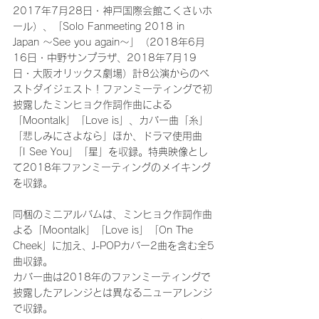
2017年7月28日・神戸国際会館こくさいホ
ール）、「Solo Fanmeeting 2018 in 
Japan ～See you again～」（2018年6月
16日・中野サンプラザ、2018年7月19
日・大阪オリックス劇場）計8公演からのベ
ストダイジェスト！ファンミーティングで初
披露したミンヒョク作詞作曲による
「Moontalk」「Love is」、カバー曲「糸」
「悲しみにさよなら」ほか、ドラマ使用曲
「I See You」「星」を収録。特典映像とし
て2018年ファンミーティングのメイキング
を収録。
同梱のミニアルバムは、ミンヒョク作詞作曲
よる「Moontalk」「Love is」「On The 
Cheek」に加え、J-POPカバー2曲を含む全5
曲収録。
カバー曲は2018年のファンミーティングで
披露したアレンジとは異なるニューアレンジ
で収録。