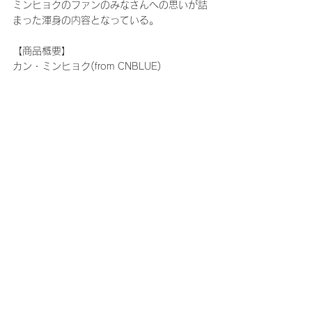
ミンヒョクのファンのみなさんへの思いが詰
まった渾身の内容となっている。
【商品概要】
カン・ミンヒョク(from CNBLUE)
1st デジタルシングル「Moontalk」
https://kangminhyuk.lnk.to/Moontalk
2nd デジタルシングル「On The Cheek」
https://KANGMINHYUK.lnk.to/onthecheeks
g
「4GIFTS」ページ：
https://wmg.jp/4gifts/
コメント