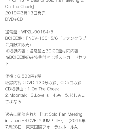
『4GIFTS ～ Best of Solo Fan Meeting & 
On The Cheek』
2019年3月13日発売
DVD+CD
通常盤：WPZL-90184/5
BOICE盤：FNDV-10015/6（ファンクラブ
会員限定販売）
※収録内容：通常盤とBOICE盤は同内容
※BOICE盤のみ特典付き：ポストカードセッ
ト
価格：6,500円+税
収録内容：DVD 120分収録、CD5曲収録
CD収録曲：1.On The Cheek　
2.Moontalk　3.Love is　4.糸　5.悲しみに
さよなら
過去に開催された「1st Solo Fan Meeting 
in Japan ～LOVELY JUMP III～」（2016年
7月28日・東京国際フォーラムホールA、