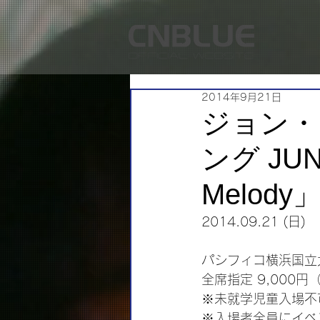
2014年9月21日
ジョン・
ング JUN
Melody」 
2014.09.21 (日)
パシフィコ横浜国立大
全席指定 9,000円
※未就学児童入場不
※入場者全員にイベ