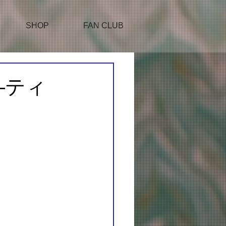
SHOP
FAN CLUB
―ティ
n