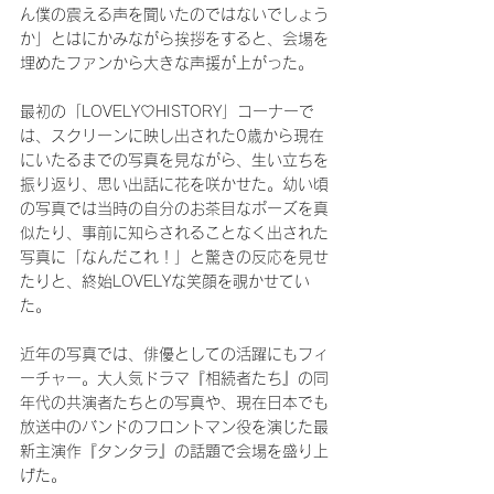
ん僕の震える声を聞いたのではないでしょう
か」とはにかみながら挨拶をすると、会場を
埋めたファンから大きな声援が上がった。
最初の「LOVELY♡HISTORY」コーナーで
は、スクリーンに映し出された0歳から現在
にいたるまでの写真を見ながら、生い立ちを
振り返り、思い出話に花を咲かせた。幼い頃
の写真では当時の自分のお茶目なポーズを真
似たり、事前に知らされることなく出された
写真に「なんだこれ！」と驚きの反応を見せ
たりと、終始LOVELYな笑顔を覗かせてい
た。
近年の写真では、俳優としての活躍にもフィ
ーチャー。大人気ドラマ『相続者たち』の同
年代の共演者たちとの写真や、現在日本でも
放送中のバンドのフロントマン役を演じた最
新主演作『タンタラ』の話題で会場を盛り上
げた。