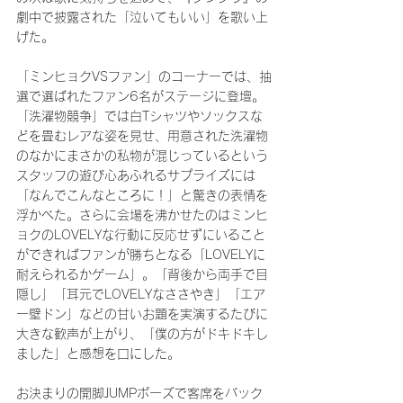
劇中で披露された「泣いてもいい」を歌い上
げた。
「ミンヒョクVSファン」のコーナーでは、抽
選で選ばれたファン6名がステージに登壇。
「洗濯物競争」では白Tシャツやソックスな
どを畳むレアな姿を見せ、用意された洗濯物
のなかにまさかの私物が混じっているという
スタッフの遊び心あふれるサプライズには
「なんでこんなところに！」と驚きの表情を
浮かべた。さらに会場を沸かせたのはミンヒ
ョクのLOVELYな行動に反応せずにいること
ができればファンが勝ちとなる「LOVELYに
耐えられるかゲーム」。「背後から両手で目
隠し」「耳元でLOVELYなささやき」「エア
ー壁ドン」などの甘いお題を実演するたびに
大きな歓声が上がり、「僕の方がドキドキし
ました」と感想を口にした。
お決まりの開脚JUMPポーズで客席をバック