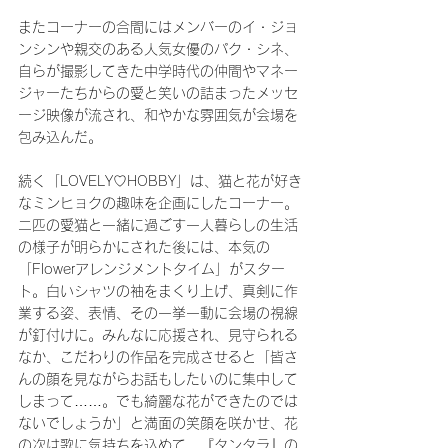
またコーナーの合間にはメンバーのイ・ジョ
ンシンや親交のある人気女優のパク・シネ、
自らが撮影してきた中学時代の仲間やマネー
ジャーたちからの愛と笑いの詰まったメッセ
ージ映像が流され、和やかな雰囲気が会場を
包み込んだ。
続く「LOVELY♡HOBBY」は、猫と花が好き
なミンヒョクの趣味を企画にしたコーナー。
二匹の愛猫と一緒に過ごす一人暮らしの生活
の様子が明らかにされた後には、本気の
「Flowerアレンジメントタイム」がスター
ト。白いシャツの袖をまくり上げ、真剣に作
業する姿、表情、その一挙一動に会場の視線
が釘付けに。みんなに応援され、見守られる
なか、こだわりの作品を完成させると「皆さ
んの顔を見ながらお話もしたいのに集中して
しまって……。でも綺麗な花ができたのでは
ないでしょうか」と満面の笑顔を咲かせ、花
の次は歌に気持ちを込めて、『タンタラ』の