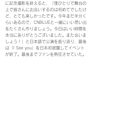
に記念撮影を終えると、「僕ひとりで舞台の
上で皆さんにお会いするのは初めてでしたけ
ど、とても楽しかったです。今年まだ半分く
らいあるので、CNBLUEと一緒にいい思い出
をたくさん作りましょう。今日はいい時間を
本当にありがとうございました。また会いま
しょう！」と日本語で公演を振り返り、最後
は「I See you」を日本初披露してイベント
が終了。最後までファンを熱狂させていた。
この熱狂をそのまま引き継ぎ、次はギター&
ヴォーカルのイ・ジョンヒョンがCNBLUEメ
ンバーソロイベントのバトンを受け取る。来
る８月には、先日1st 
ALBUM「SPARKLING NIGHT」をリリース
したばかりの彼が、大阪・愛知・東京の3都
市を回る「イ・ジョンヒョン（from 
CNBLUE） 1st Solo Concert in Japan～
Welcome to SPARKLING NIGHT～」を開催
する予定となっている。