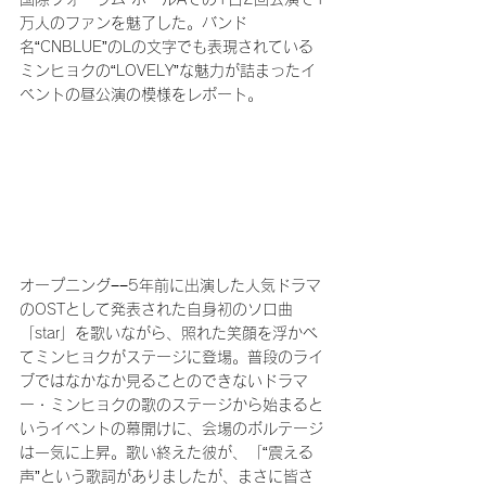
万人のファンを魅了した。バンド
名“CNBLUE”のLの文字でも表現されている
ミンヒョクの“LOVELY”な魅力が詰まったイ
ベントの昼公演の模様をレポート。
オープニング−−5年前に出演した人気ドラマ
のOSTとして発表された自身初のソロ曲
「star」を歌いながら、照れた笑顔を浮かべ
てミンヒョクがステージに登場。普段のライ
ブではなかなか見ることのできないドラマ
ー・ミンヒョクの歌のステージから始まると
いうイベントの幕開けに、会場のボルテージ
は一気に上昇。歌い終えた彼が、「“震える
声”という歌詞がありましたが、まさに皆さ