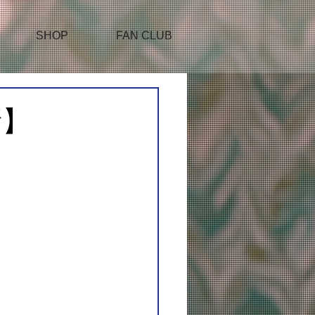
SHOP
FAN CLUB
新】