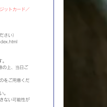
ジットカード／
ださい）
index.html　
す。
意の上、当日ご
のをご用意くだ
い。
きない可能性が