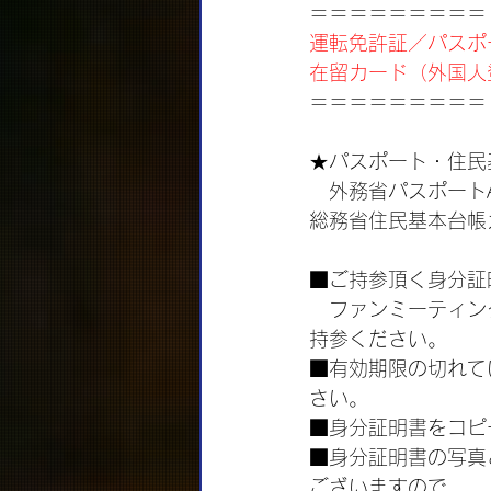
＝＝＝＝＝＝＝＝＝
運転免許証／パスポ
在留カード（外国人
＝＝＝＝＝＝＝＝＝
★パスポート・住民
　外務省パスポートA 
総務省住民基本台帳
■ご持参頂く身分証
　ファンミーティン
持参ください。
■有効期限の切れて
さい。
■身分証明書をコピ
■身分証明書の写真
ございますので、