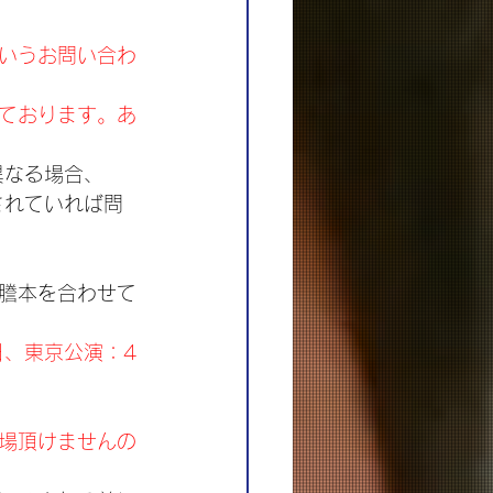
いうお問い合わ
ております。あ
異なる場合、
されていれば問
謄本を合わせて
日、東京公演：4
場頂けませんの