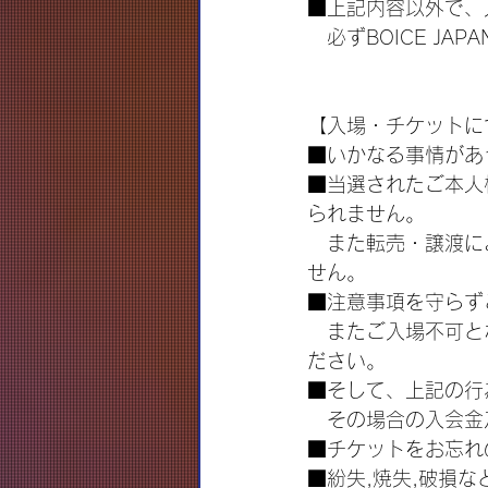
■上記内容以外で、
　必ずBOICE J
【入場・チケットに
■いかなる事情があ
■当選されたご本人
られません。
　また転売・譲渡に
せん。
■注意事項を守らず
　またご入場不可と
ださい。
■そして、上記の行
　その場合の入会金
■チケットをお忘れ
■紛失,焼失,破損