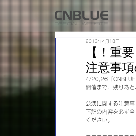
2013年4月18日
【！重要
注意事項
4/20,26「CNBLUE O
開催まで、残りあと
公演に関する注意事
下記の内容を必ず全
ください。