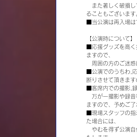
　また著しく破損し
ることもございます
■当公演は再入場は
【公演時について】
■応援グッズを高く
ますので、
　周囲の方のご迷惑
■公演でのうちわ,
断りさせて頂きます
■客席内での撮影,
　万が一撮影や録音
ますので、予めご了
■現場スタッフの指
た場合には、
　やむを得ず公演自