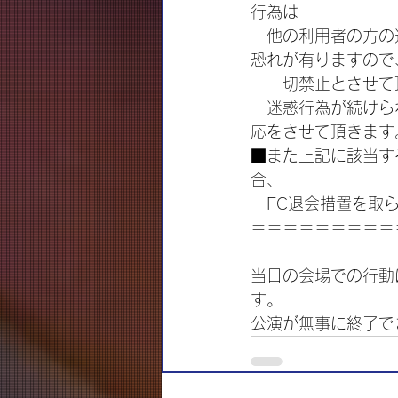
行為は
　他の利用者の方の
恐れが有りますので
　一切禁止とさせて
　迷惑行為が続けら
応をさせて頂きます
■また上記に該当す
合、
　FC退会措置を取
＝＝＝＝＝＝＝＝＝
当日の会場での行動
す。
公演が無事に終了で