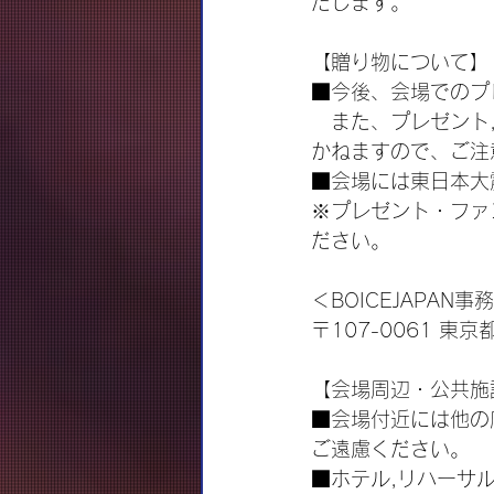
たします。
【贈り物について】
■今後、会場でのプ
　また、プレゼント
かねますので、ご注
■会場には東日本大
※プレゼント・ファン
ださい。
＜BOICEJAPAN事
〒107-0061 東
【会場周辺・公共施
■会場付近には他の
ご遠慮ください。
■ホテル,リハーサ