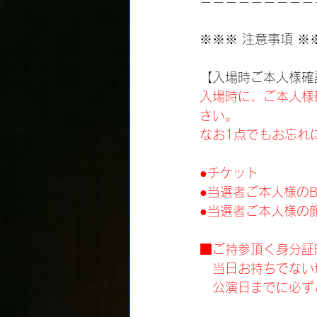
＝＝＝＝＝＝＝＝＝
※※※ 注意事項 ※
【入場時ご本人様確
入場時に、ご本人様
さい。
なお1点でもお忘れ
●チケット
●当選者ご本人様のBO
●当選者ご本人様の
■ご持参頂く身分証
　当日お持ちでない
　公演日までに必ず