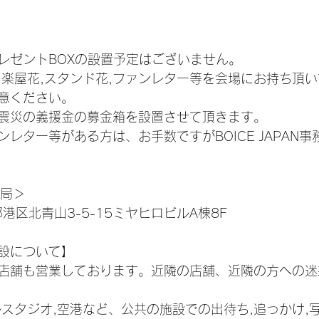
レゼントBOXの設置予定はございません。
,楽屋花,スタンド花,ファンレター等を会場にお持ち頂
意ください。
震災の義援金の募金箱を設置させて頂きます。
レター等がある方は、お手数ですがBOICE JAPAN
務局＞
京都港区北青山3-5-15ミヤヒロビルA棟8F
設について】
店舗も営業しております。近隣の店舗、近隣の方への迷
ルスタジオ,空港など、公共の施設での出待ち,追っかけ,