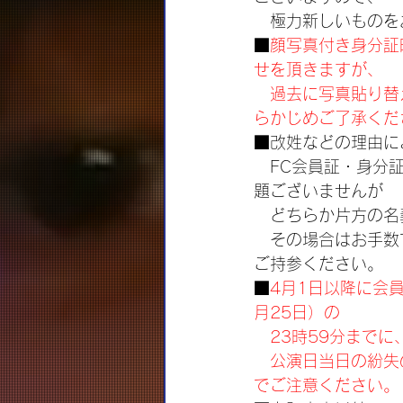
　極力新しいものを
■
顔写真付き身分証
せを頂きますが、
　過去に写真貼り替
らかじめご了承くだ
■改姓などの理由に
　FC会員証・身分
題ございませんが
　どちらか片方の名
　その場合はお手数
ご持参ください。
■
4月1日以降に会
月25日）の
　23時59分までに
　公演日当日の紛失
でご注意ください。