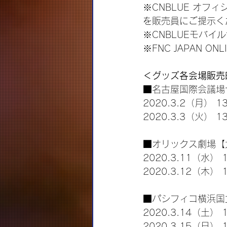
※CNBLUE オフ
を販売員にご提示く
※CNBLUEモバイル
※FNC JAPAN O
＜グッズ各会場販売
■名古屋国際会議場
2020.3.2（月） 13
2020.3.3（火） 13
■オリックス劇場【
2020.3.11（水） 1
2020.3.12（木） 1
■パシフィコ横浜国
2020.3.14（土） 1
2020.3.15（日） 1