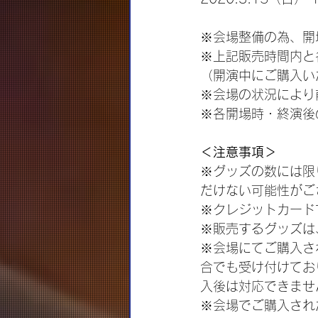
※会場整備の為、開
※上記販売時間内と
（開演中にご購入い
※会場の状況により
※各開場時・終演後
＜注意事項＞
※グッズの数には限
だけない可能性がご
※クレジットカード
※販売するグッズは
※会場にてご購入さ
合でも受け付けてお
入後は対応できませ
※会場でご購入されたグ