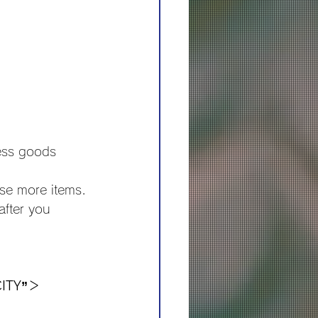
）
ess goods 
se more items.
after you 
CITY”＞