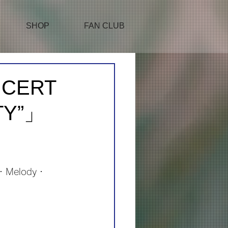
SHOP
FAN CLUB
NCERT
TY”」
・Melody・