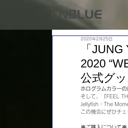
2020年2月25日
「JUNG 
2020 “W
公式グッ
ホログラムカラーの
そして、『FEEL THE
Jellyfish・Th
この機会にぜひチェ
※ご購入について※