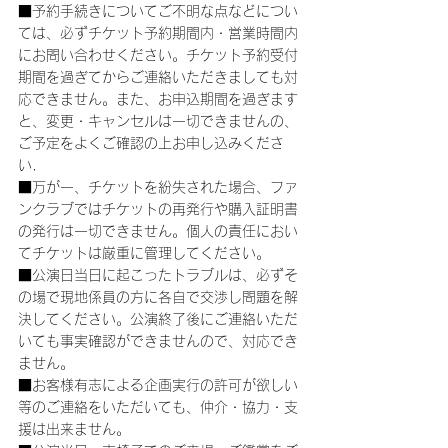
■予約手続きについてご不明な点などについ
ては、必ずチケット予約期間内・営業時間内
にお問い合わせください。チケット予約受付
期間を過ぎてからご連絡いただきましても対
応できません。また、お申込期間を過ぎます
と、変更・キャンセルは一切できませんの、
ご予定をよくご確認の上お申し込みくださ
い．
■万が一、チケットを紛失された場合、ファ
ンクラブではチケットの再発行や購入証明書
の発行は一切できません。個人の責任におい
てチケットは厳重に管理してください。
■公演日当日に起こったトラブルは、必ずそ
の場で現地係員の方に各自で交渉し問題を解
決してください。公演終了後にご連絡いただ
いても事実確認ができませんので、対応でき
ません。
■お客様有志による企画実行の許可が欲しい
等のご連絡をいただいても、仲介・協力・支
援は出来ません。