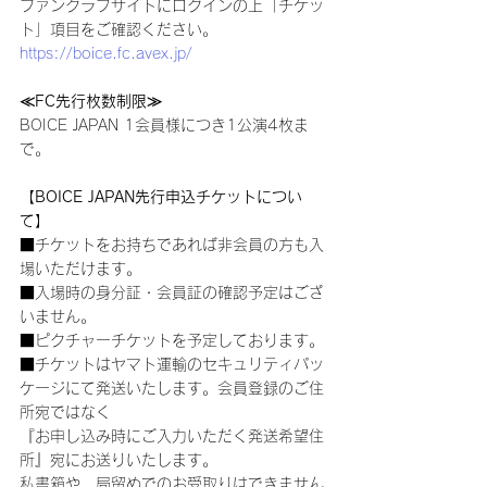
ファンクラブサイトにログインの上「チケッ
ト」項目をご確認ください。
https://boice.fc.avex.jp/
≪FC先行枚数制限≫
BOICE JAPAN 1会員様につき1公演4枚ま
で。
【BOICE JAPAN先行申込チケットについ
て】
■チケットをお持ちであれば非会員の方も入
場いただけます。
■入場時の身分証・会員証の確認予定はござ
いません。
■ピクチャーチケットを予定しております。
■チケットはヤマト運輸のセキュリティパッ
ケージにて発送いたします。会員登録のご住
所宛ではなく
『お申し込み時にご入力いただく発送希望住
所』宛にお送りいたします。
私書箱や、局留めでのお受取りはできません