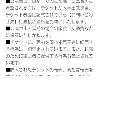
■公演当日、車椅子でのご来場・ご鑑賞をご
希望される方は、チケットが入手出来次第、
チケット券面に記載されている【お問い合わ
せ先】に直接ご連絡をお願いいたします。
■公演中止・延期の場合の旅費・交通費など
は保証いたしかねます。
■チケットは、理由を問わず第三者に転売す
る行為は一切禁止されています。また、転売
のために第三者に提供する行為も禁止されて
います。
■購入されたチケットの転売、または転売を
試みる行為(インターネットオークション等
への出品を含む)が発見された場合は、チケ
ットをお申し込みされた会員の方にファンク
ラブを退会していただくこととなります。友
人・知人の方に譲られる際も第三者に転売す
る行為(インターネットオークション等への
出品を含む)はされないように必ずご説明を
お願いします。
※転売について※