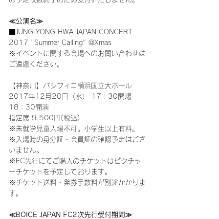
≪公演名≫
■JUNG YONG HWA JAPAN CONCERT 
2017 "Summer Calling" @Xmas
※イベントに関する会場へのお問い合わせは
ご遠慮ください。
【神奈川】パシフィコ横浜国立大ホール
2017年12月20日（水） 17：30開場 
18：30開演
指定席 9,500円(税込)
※未就学児童入場不可。小学生以上有料。
※入場時の身分証・会員証の確認予定はござ
いません。
※FC先行にてご購入のチケットはピクチャ
ーチケットを予定しております。
※チケット送料・発券手数料が別途かかりま
す。
≪BOICE JAPAN FC2次先行受付期間≫