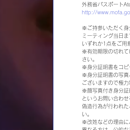
外務省パスポートAt
http://www.mofa.go
※ご持参いただく身
ミーティング当日ま
いずれか1点をご用
※有効期限の切れて
さい。
※身分証明書をコピ
※身分証明書の写真
ございますので極力
※顔写真付き身分証
というお問い合わせ
偽造行為が行われた
い。
※改姓などの理由に
異なる方は、公的な