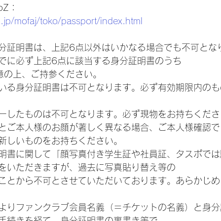
oZ：
.jp/mofaj/toko/passport/index.html
分証明書は、上記6点以外はいかなる場合でも不可とな
でに必ず上記6点に該当する身分証明書のうち
意の上、ご持参ください。
いる身分証明書は不可となります。必ず有効期限内のも
ーしたものは不可となります。必ず現物をお持ちくださ
とご本人様のお顔が著しく異なる場合、ご本人様確認で
新しいものをお持ちください。
明書に関して「顔写真付き学生証や社員証、タスポでは
をいただきますが、過去に写真貼り替え等の
ことから不可とさせていただいております。あらかじめ
よりファンクラブ会員名義（＝チケットの名義）と身分
手続きを経て、身分証明書の裏書き等で