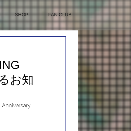
SHOP
FAN CLUB
h
TING
関するお知
niversary 