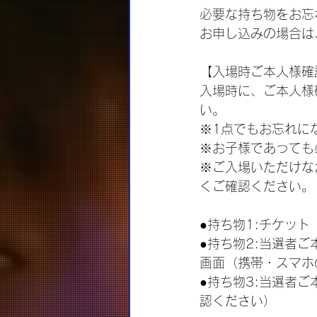
必要な持ち物をお忘
お申し込みの場合は
【入場時ご本人様確
入場時に、ご本人様
い。 
※1点でもお忘れに
※お子様であっても
※ご入場いただけな
くご確認ください。
●持ち物1:チケット
●持ち物2:当選者ご
画面（携帯・スマホ
●持ち物3:当選者
認ください）