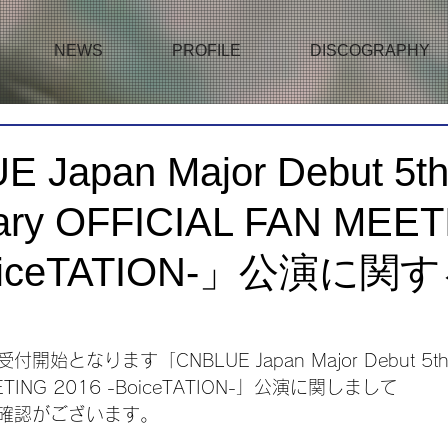
NEWS
PROFILE
DISCOGRAPHY
 Japan Major Debut 5t
sary OFFICIAL FAN MEE
BoiceTATION-」公演に
始となります「CNBLUE Japan Major Debut 5th An
EETING 2016 -BoiceTATION-」公演に関しまして
確認がございます。 