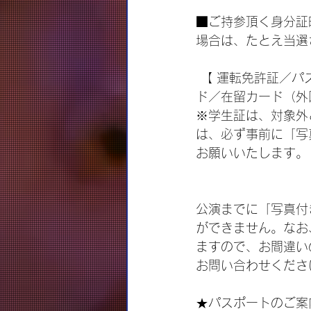
■ご持参頂く身分証
場合は、たとえ当選
 【 運転免許証／パスポート／顔写真付き住民基本台帳カード／顔写真入りクレジットカー
ド／在留カード（外
※学生証は、対象外
は、必ず事前に「写
お願いいたします。
公演までに「写真付
ができません。なお
ますので、お間違い
お問い合わせくださ
★パスポートのご案