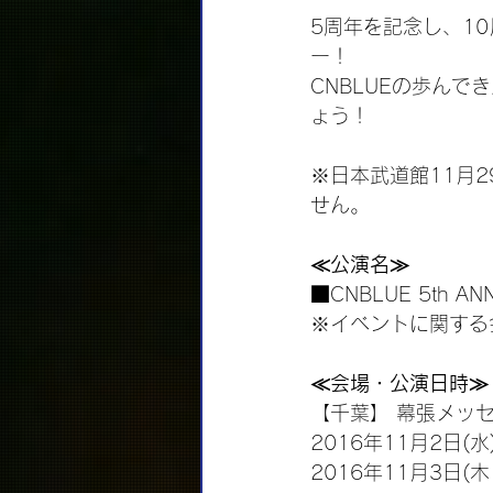
5周年を記念し、10月
ー！
CNBLUEの歩ん
ょう！
※日本武道館11月
せん。
≪公演名≫
■CNBLUE 5th ANN
※イベントに関する
≪会場・公演日時≫
【千葉】 幕張メッ
2016年11月2日(水
2016年11月3日(木