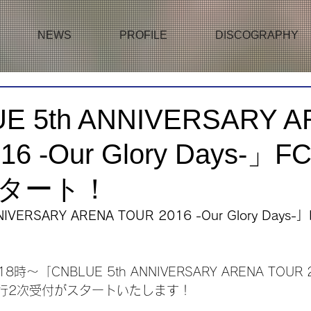
NEWS
PROFILE
DISCOGRAPHY
E 5th ANNIVERSARY A
16 -Our Glory Days-」
タート！
NIVERSARY ARENA TOUR 2016 -Our Glory Day
～「CNBLUE 5th ANNIVERSARY ARENA TOUR 20
」FC先行2次受付がスタートいたします！