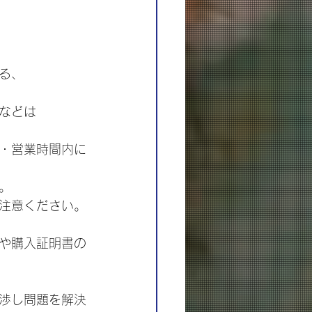
る、
などは
・営業時間内に
。
注意ください。
や購入証明書の
渉し問題を解決