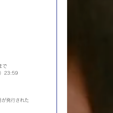
。
まで
23:59
番号が発行された