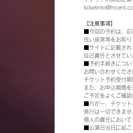
ticketinfo@fncent.co
【注意事項】
■今回の予約は、応
良い座席等をお取り
■サイトに記載され
自己責任とさせてい
■予約手続きについ
お問い合わせくださ
チケット予約受付期
また、お申込期間を
ご予定をよくご確認
■万が一、チケット
発行は一切できませ
個人の責任において
■公演日当日に起こ