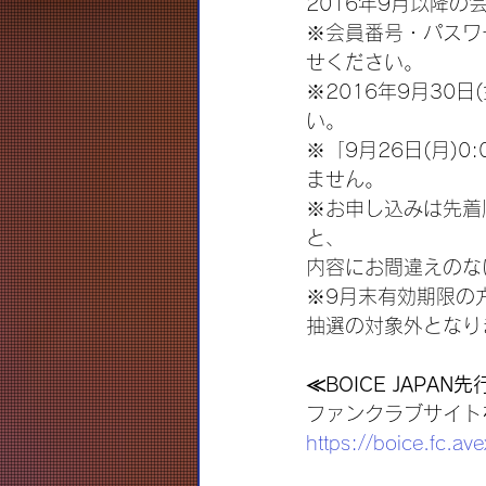
2016年9月以降
※会員番号・パスワ
せください。
※2016年9月30
い。
※「9月26日(月)
ません。
※お申し込みは先着
と、
内容にお間違えのな
※9月末有効期限の
抽選の対象外となり
≪BOICE JAPA
ファンクラブサイト
https://boice.fc.ave