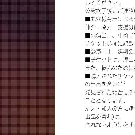
してください。
公演終了後にご連絡
■お客様有志による
仲介・協力・支援は
■公演当日、車椅子
チケット券面に記載
■公演中止・延期の
■チケットは、理由
また、転売のために
■購入されたチケッ
の出品を含む)が
発見された場合はチ
こととなります。
友人・知人の方に譲
出品を含む)は
されないように必ず