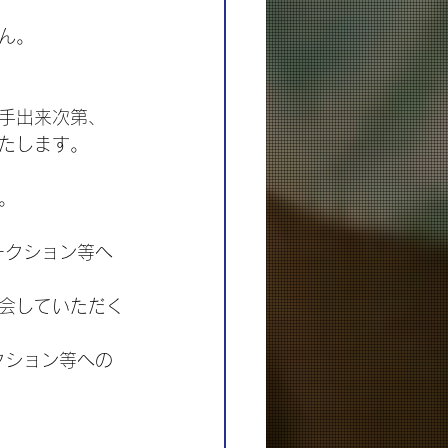
ん。
手出来次第、
たします。
。
ークション等へ
会していただく
クション等への