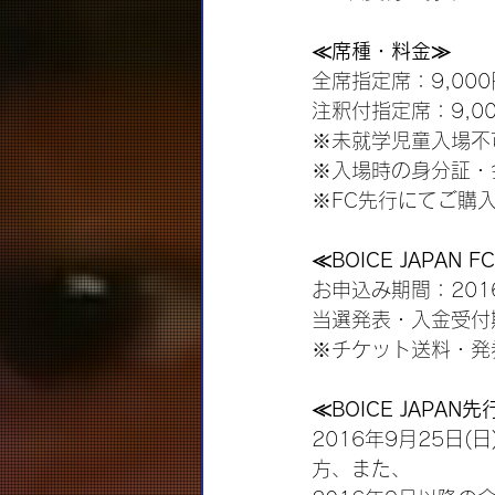
≪席種・料金≫
全席指定席：9,00
注釈付指定席：9,00
※未就学児童入場不
※入場時の身分証・
※FC先行にてご購
≪BOICE JAPAN
お申込み期間：2016
当選発表・入金受付期
※チケット送料・発
≪BOICE JAPA
2016年9月25日
方、また、