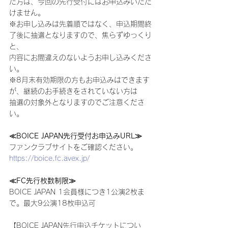
た方は、今回の先行受付にはお申込みいただ
けません。
※お申し込みは先着順ではなく、申込期間終
了後に抽選となりますので、焦らずゆっくり
と、
内容にお間違えのないようお申し込みくださ
い。
※8月末有効期限の方もお申込みはできます
が、継続のお手続きをされていない方は
抽選の対象外となりますのでご注意くださ
い。
≪BOICE JAPAN先行受付お申込みURL≫
ファンクラブサイトをご確認ください。
https://boice.fc.avex.jp/
≪FC先行枚数制限≫
BOICE JAPAN 1会員様につき1公演2枚ま
で。最大9公演18枚申込可
【BOICE JAPAN先行申込チケットについ