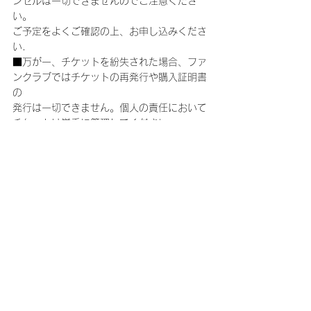
ンセルは一切できませんのでご注意くださ
い。
ご予定をよくご確認の上、お申し込みくださ
い．
■万が一、チケットを紛失された場合、ファ
ンクラブではチケットの再発行や購入証明書
の
発行は一切できません。個人の責任において
チケットは厳重に管理してください。
■公演日当日に起こったトラブルは、必ずそ
の場で現地係員の方に各自で交渉し問題を解
決してください。
公演終了後にご連絡いただいても事実確認が
できませんので、対応できません。
■お客様有志による企画実行の許可が欲しい
等のご連絡をいただいても、
仲介・協力・支援は出来ません。
■公演当日、車椅子でのご来場・ご鑑賞をご
希望される方は、チケットが入手出来次第、
チケット券面に記載されている【お問い合わ
せ先】に直接ご連絡をお願いいたします。