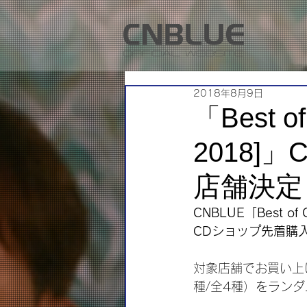
2018年8月9日
「Best o
2018
店舗決定
CNBLUE「Best o
CDショップ先着購
対象店舗でお買い上
種/全4種）をラン