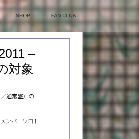
SHOP
FAN CLUB
2011 –
典の対象
限定盤／通常盤）の
各メンバーソロ1