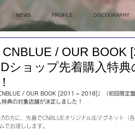
NEWS
PROFILE
DISCOGRAPHY
f CNBLUE / OUR BOOK [
]」CDショップ先着購入特
！
f CNBLUE / OUR BOOK [2011 – 2018]」（初回
入特典の対象店舗が決定しました！
げの方に、先着でCNBLUEオリジナル缶マグネット（
ダムでお渡しします。