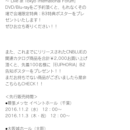
～ Live at Tokyo International Forum」
DVD/Blu-rayをご予約頂くと、もれなくその
場で会場限定特典：B3特典ポスターをプレ
ゼントいたします！
ぜひお立ち寄りください！！
また、これまでにリリースされたCNBLUEの
関連カタログ商品を合計￥2,000お買い上げ
頂くと、先着100名様に「EUPHORIA」B2
告知ポスターをプレゼント！！
まだお持ちでない商品がございましたら是非
こちらもCHECK！！
＜先行販売時間＞
●幕張メッセ イベントホール（千葉）
2016.11.2（水） 12：00～
2016.11.3（木・祝） 12：00～
●大阪城ホール（大阪）