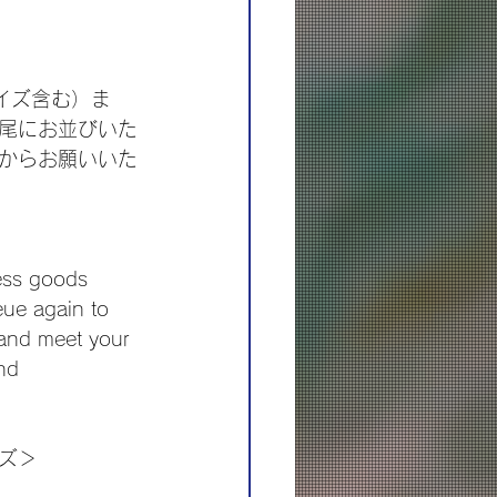
イズ含む）ま
尾にお並びいた
からお願いいた
ess goods 
eue again to 
 and meet your 
nd 
ッズ＞