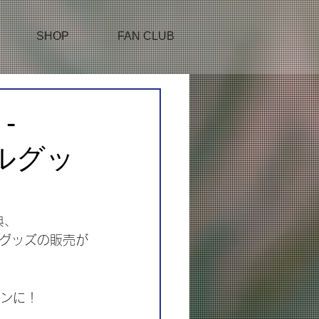
SHOP
FAN CLUB
-
ャルグッ
典、
シャルグッズの販売が
インに！