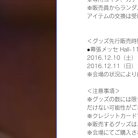
※販売員からランダ
アイテムの交換は受
＜グッズ先行販売時
●幕張メッセ Hall-1
2016.12.10（土）
2016.12.11（日）
※会場の状況により
＜注意事項＞
※グッズの数には限
だけない可能性がご
※クレジットカード
※販売するグッズは
※会場にてご購入さ