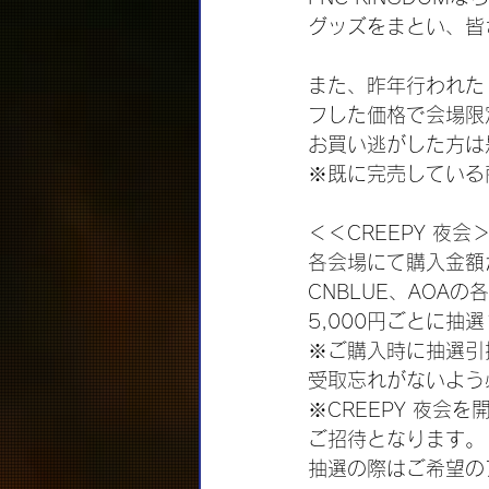
グッズをまとい、皆さ
また、昨年行われた「2
フした価格で会場限
お買い逃がした方は
※既に完売している
＜＜CREEPY 夜会
各会場にて購入金額が
CNBLUE、AOA
5,000円ごとに
※ご購入時に抽選引
受取忘れがないよう
※CREEPY 夜会を
ご招待となります。
抽選の際はご希望の