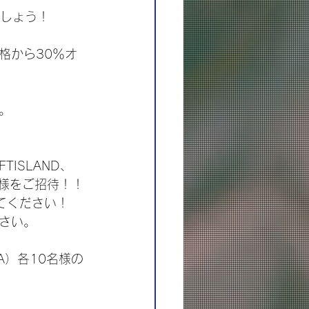
ましょう！
価格から30％オ
。
ISLAND、
名様をご招待！！
てください！
さい。
OA）各10名様の