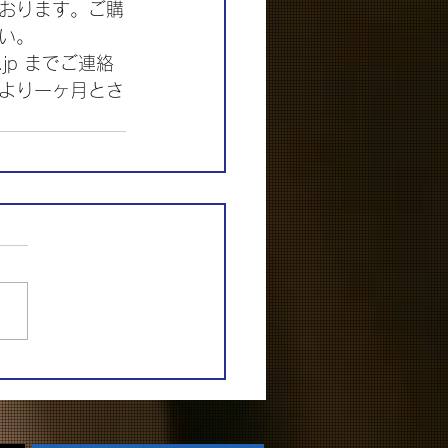
おります。ご購
い。
jp までご連絡
より一ヶ月とさ