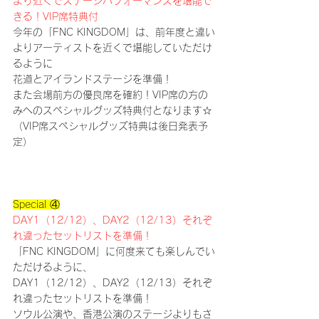
より近くでステージパフォーマンスを堪能で
きる！VIP席特典付
今年の「FNC KINGDOM」は、前年度と違い
よりアーティストを近くで堪能していただけ
るように
花道とアイランドステージを準備！
また会場前方の優良席を確約！VIP席の方の
みへのスペシャルグッズ特典付となります☆
（VIP席スペシャルグッズ特典は後日発表予
定）
Special ④
DAY1（12/12）、DAY2（12/13）それぞ
れ違ったセットリストを準備！
「FNC KINGDOM」に何度来ても楽しんでい
ただけるように、
DAY1（12/12）、DAY2（12/13）それぞ
れ違ったセットリストを準備！
ソウル公演や、香港公演のステージよりもさ