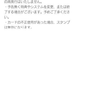
の再発行はいたしません。
・予告無く特典やシステムを変更、または終
了する場合がございます。予めご了承くださ
い。
・カードの不正使用があった場合、スタンプ
は無効になります。
＜会場特典について＞
・会場限定特典「ランダムポストカード」
は、新規入会・お友達紹介・会場継続すべて
共通デザインとなります。
・チケットをお持ちでない方もキャンペーン
の対象となります。
・会場限定特典「ランダムポストカード」
は、無くなり次第終了となります。
・「ランダムポストカード」のデザインは、
「FTISLAND 5th Anniversary Autumn Tour 
2015 “Where's my PUPPY?”」および
「CNBLUE 2015 ARENA TOUR ～Be a 
Supernova～」 キャンペーン特典と、同内容