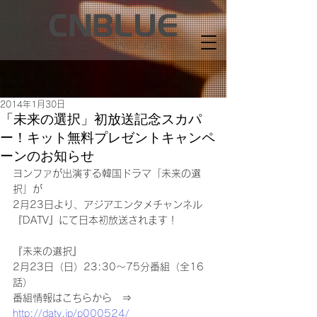
2014年1月30日
「未来の選択」初放送記念スカパ
ー！キット無料プレゼントキャンペ
ーンのお知らせ
ヨンファが出演する韓国ドラマ「未来の選
択」が
2月23日より、アジアエンタメチャンネル
『DATV』にて日本初放送されます！
『未来の選択』
2月23日（日）23:30～75分番組（全16
話）
番組情報はこちらから　⇒　
http://datv.jp/p000524/