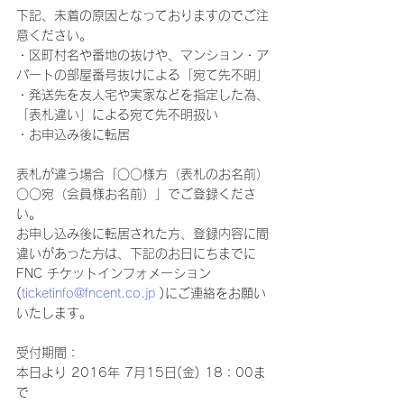
下記、未着の原因となっておりますのでご注
意ください。
・区町村名や番地の抜けや、マンション・ア
パートの部屋番号抜けによる「宛て先不明」
・発送先を友人宅や実家などを指定した為、
「表札違い」による宛て先不明扱い
・お申込み後に転居
表札が違う場合「○○様方（表札のお名前）
○○宛（会員様お名前）」でご登録くださ
い。
お申し込み後に転居された方、登録内容に間
違いがあった方は、下記のお日にちまでに
FNC チケットインフォメーション
(
ticketinfo@fncent.co.jp
 )にご連絡をお願い
いたします。
受付期間：
本日より 2016年 7月15日(金) 18：00ま
で