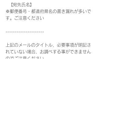
  【宛先氏名】
※郵便番号・都道府県名の書き漏れが多いで
す。ご注意ください
---------------------
上記のメールのタイトル、必要事項が明記さ
れていない場合、お調べする事ができません
のでご注意ください。
迷惑メール対策でメールの受信拒否設定をさ
れている方は【 fncent.co.jp 】のドメインか
らメールを受信できる様、
設定をしていただいた上でご連絡ください。
※先行予約に関しましてファンクラブでの対
応は行っておりません。上記にご連絡をお願
いいたします。