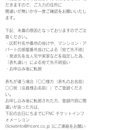
だきますので、ご入力の住所に
間違いが無いか今一度ご確認をお願いいたし
ます。
下記、未着の原因となっておりますのでご注
意ください。
・区町村名や番地の抜けや、マンション・ア
パートの部屋番号抜けによる「宛て先不明」
・発送先を友人宅や実家などを指定した為、
「表札違い」による宛て先不明扱い
・お申込み後に転居
表札が違う場合「○○様方（表札のお名前）
○○宛（会員様お名前）」でご登録くださ
い。
お申し込み後に転居された方、登録内容に間
違いがあった方は、
下記のお日にちまでにFNC チケットインフ
ォメーション
(ticketinfo@fncent.co.jp )にご連絡をお願い