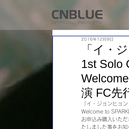
2016年12月9日
「イ・ジョ
1st Solo
Welcom
演 FC
「イ・ジョンヒョン（from 
Welcome to SP
お申込み購入いただ
たしました事をお知