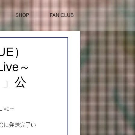
SHOP
FAN CLUB
UE）
 Live～
T～」公
Live～
水)に発送完了い