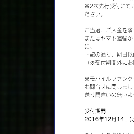
※2次先行受付にて
ださい。
ご当選、ご入金を済
またはヤマト運輸からの≪
に、
下記の通り、期日以
（※受付期間外にお
※モバイルファンクラ
お問合せに関しまし
送り間違いの無いよ
受付期間
2016年12月14日